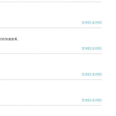
支持
[0]
反对
[0]
好的加速效果。
支持
[0]
反对
[0]
支持
[0]
反对
[0]
支持
[0]
反对
[0]