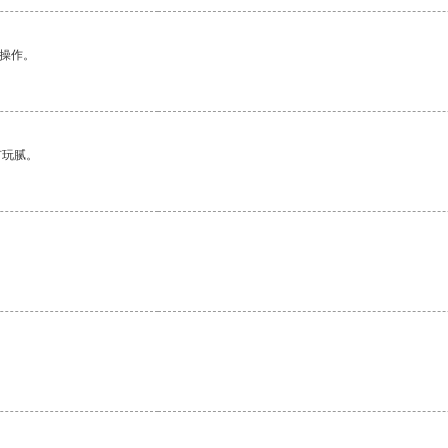
悉操作。
有玩腻。
。