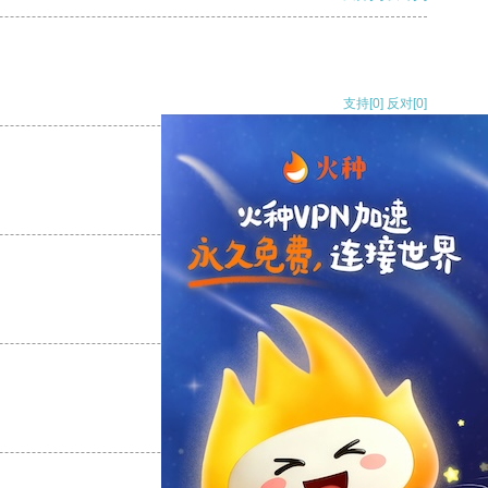
支持
[0]
反对
[0]
支持
[0]
反对
[0]
支持
[0]
反对
[0]
支持
[0]
反对
[0]