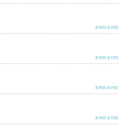
支持
[0]
反对
[0]
支持
[0]
反对
[0]
支持
[0]
反对
[0]
支持
[0]
反对
[0]