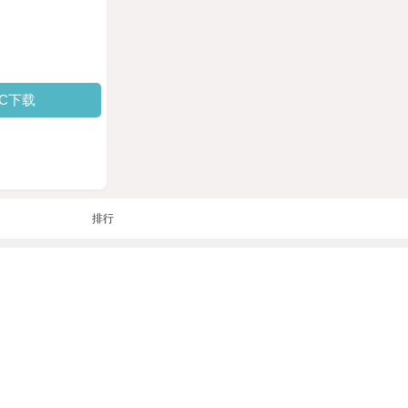
PC下载
排行