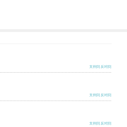
支持
[0]
反对
[0]
支持
[0]
反对
[0]
支持
[0]
反对
[0]