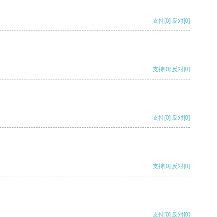
支持
[0]
反对
[0]
支持
[0]
反对
[0]
支持
[0]
反对
[0]
支持
[0]
反对
[0]
支持
[0]
反对
[0]