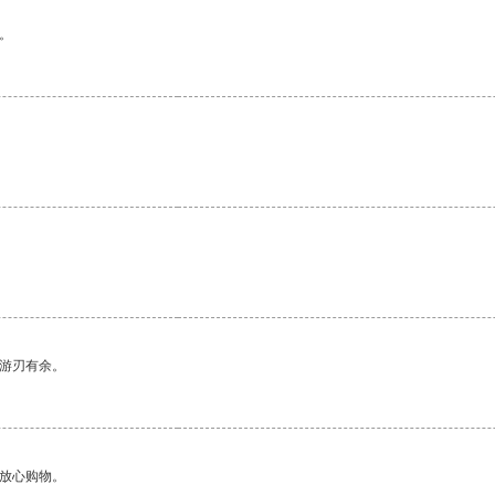
。
中游刃有余。
够放心购物。