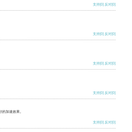
支持
[0]
反对
[0]
支持
[0]
反对
[0]
支持
[0]
反对
[0]
支持
[0]
反对
[0]
好的加速效果。
支持
[0]
反对
[0]