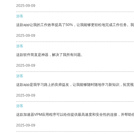
2025-09-09
游客
这款app让我的工作效率提高了50%，让我能够更轻松地完成工作任务。
2025-09-09
游客
这款软件简直是神器，解决了我所有问题。
2025-09-09
游客
这款app是我学习路上的良师益友，让我能够随时随地学习新知识，拓宽视
2025-09-09
游客
这款加速器VPM应用程序可以给你提供最高速度和安全性的连接，并帮助
2025-09-09