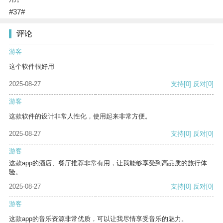
#37#
评论
游客
这个软件很好用
2025-08-27
支持
[0]
反对
[0]
游客
这款软件的设计非常人性化，使用起来非常方便。
2025-08-27
支持
[0]
反对
[0]
游客
这款app的酒店、餐厅推荐非常有用，让我能够享受到高品质的旅行体
验。
2025-08-27
支持
[0]
反对
[0]
游客
这款app的音乐资源非常优质，可以让我尽情享受音乐的魅力。