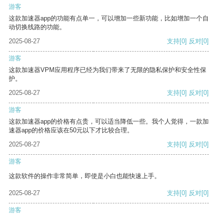
游客
这款加速器app的功能有点单一，可以增加一些新功能，比如增加一个自
动切换线路的功能。
2025-08-27
支持
[0]
反对
[0]
游客
这款加速器VPM应用程序已经为我们带来了无限的隐私保护和安全性保
护。
2025-08-27
支持
[0]
反对
[0]
游客
这款加速器app的价格有点贵，可以适当降低一些。我个人觉得，一款加
速器app的价格应该在50元以下才比较合理。
2025-08-27
支持
[0]
反对
[0]
游客
这款软件的操作非常简单，即使是小白也能快速上手。
2025-08-27
支持
[0]
反对
[0]
游客