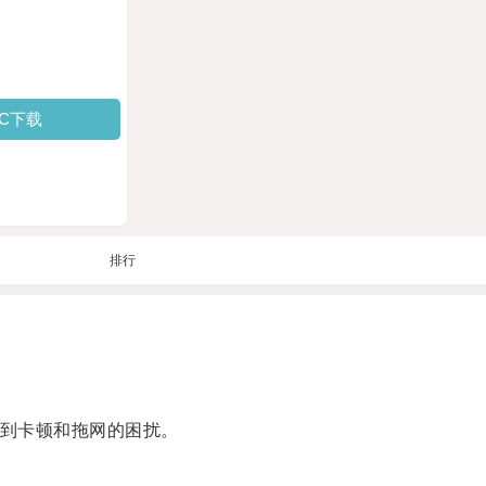
PC下载
排行
到卡顿和拖网的困扰。