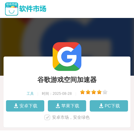
谷歌游戏空间加速器
工具
|
时间：2025-08-28
|
安卓下载
苹果下载
PC下载
安卓市场，安全绿色