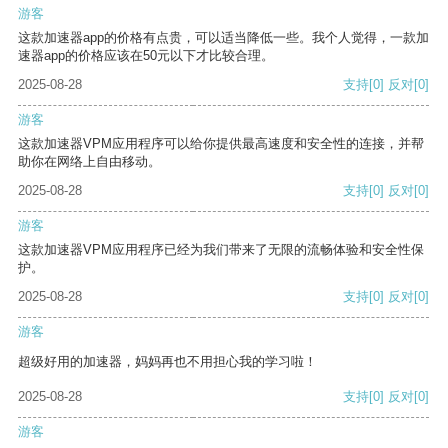
游客
这款加速器app的价格有点贵，可以适当降低一些。我个人觉得，一款加
速器app的价格应该在50元以下才比较合理。
2025-08-28
支持
[0]
反对
[0]
游客
这款加速器VPM应用程序可以给你提供最高速度和安全性的连接，并帮
助你在网络上自由移动。
2025-08-28
支持
[0]
反对
[0]
游客
这款加速器VPM应用程序已经为我们带来了无限的流畅体验和安全性保
护。
2025-08-28
支持
[0]
反对
[0]
游客
超级好用的加速器，妈妈再也不用担心我的学习啦！
2025-08-28
支持
[0]
反对
[0]
游客