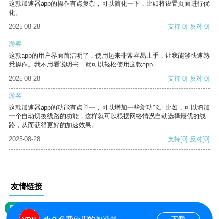
这款加速器app的操作有点复杂，可以简化一下，比如将设置页面进行优
化。
2025-08-28
支持
[0]
反对
[0]
游客
这款app的用户界面简洁明了，使用起来非常容易上手，让我能够快速熟
悉操作。我不用看说明书，就可以轻松使用这款app。
2025-08-28
支持
[0]
反对
[0]
游客
这款加速器app的功能有点单一，可以增加一些新功能。比如，可以增加
一个自动切换线路的功能，这样就可以根据网络情况自动选择最优的线
路，从而获得更好的加速效果。
2025-08-28
支持
[0]
反对
[0]
友情链接
网站地图
永久免费使用的加速器
下载